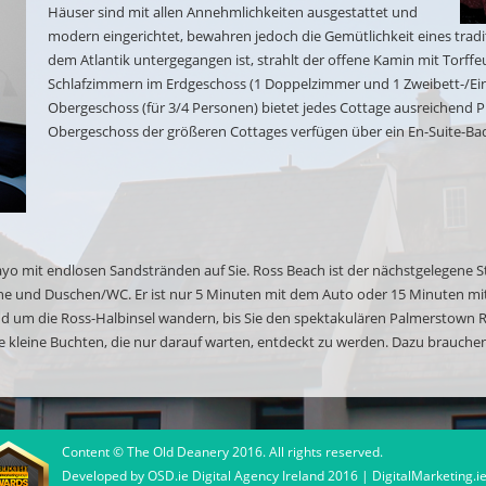
Häuser sind mit allen Annehmlichkeiten ausgestattet und
modern eingerichtet, bewahren jedoch die Gemütlichkeit eines trad
dem Atlantik untergegangen ist, strahlt der offene Kamin mit Torff
Schlafzimmern im Erdgeschoss (1 Doppelzimmer und 1 Zweibett-/Ei
Obergeschoss (für 3/4 Personen) bietet jedes Cottage ausreichend P
Obergeschoss der größeren Cottages verfügen über ein En-Suite-Ba
yo mit endlosen Sandstränden auf Sie. Ross Beach ist der nächstgelegene Str
sche und Duschen/WC. Er ist nur 5 Minuten mit dem Auto oder 15 Minuten m
d um die Ross-Halbinsel wandern, bis Sie den spektakulären Palmerstown R
 kleine Buchten, die nur darauf warten, entdeckt zu werden. Dazu brauchen
Content © The Old Deanery 2016. All rights reserved.
Developed by
OSD.ie
Digital Agency Ireland 2016 |
DigitalMarketing.i