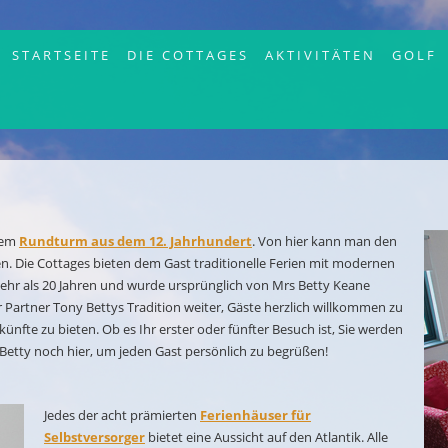
STARTSEITE
DIE COTTAGES
AKTIVITÄTEN
GOLF
dem
Rundturm aus dem 12. Jahrhundert
. Von hier kann man den
en. Die Cottages bieten dem Gast traditionelle Ferien mit modernen
mehr als 20 Jahren und wurde ursprünglich von Mrs Betty Keane
r Partner Tony Bettys Tradition weiter, Gäste herzlich willkommen zu
fte zu bieten. Ob es Ihr erster oder fünfter Besuch ist, Sie werden
h Betty noch hier, um jeden Gast persönlich zu begrüßen!
Jedes der acht prämierten
Ferienhäuser für
Selbstversorger
bietet eine Aussicht auf den Atlantik. Alle