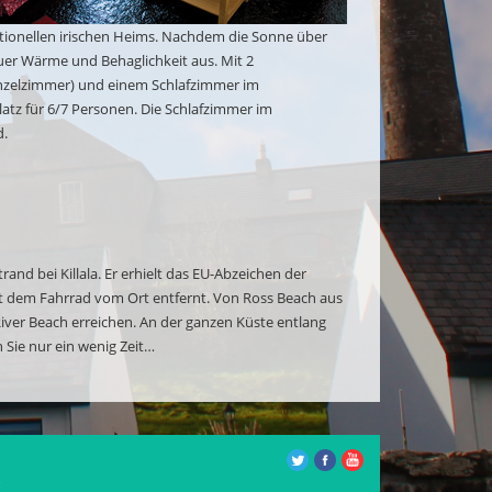
itionellen irischen Heims. Nachdem die Sonne über
euer Wärme und Behaglichkeit aus. Mit 2
nzelzimmer) und einem Schlafzimmer im
latz für 6/7 Personen. Die Schlafzimmer im
d.
and bei Killala. Er erhielt das EU-Abzeichen der
it dem Fahrrad vom Ort entfernt. Von Ross Beach aus
iver Beach erreichen. An der ganzen Küste entlang
 Sie nur ein wenig Zeit…
e